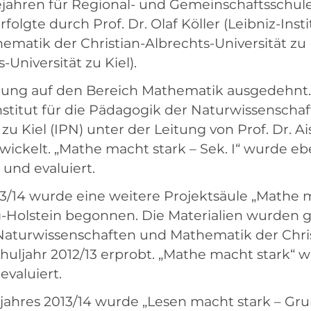
ejahren für Regional- und Gemeinschaftsschule
folgte durch Prof. Dr. Olaf Köller (Leibniz-Inst
tik der Christian-Albrechts-Universität zu Kie
-Universität zu Kiel).
rung auf den Bereich Mathematik ausgedehnt.
stitut für die Pädagogik der Naturwissenscha
 zu Kiel (IPN) unter der Leitung von Prof. Dr. 
ickelt. „Mathe macht stark – Sek. I“ wurde eb
 und evaluiert.
13/14 wurde eine weitere Projektsäule „Mathe 
g-Holstein begonnen. Die Materialien wurden
 Naturwissenschaften und Mathematik der Chris
chuljahr 2012/13 erprobt. „Mathe macht stark“ 
evaluiert.
ljahres 2013/14 wurde „Lesen macht stark – Gr