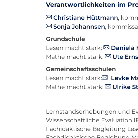
Verantwortlichkeiten im Pr
Christiane Hüttmann
, komm
Sonja Johannsen
, kommissa
Grundschule
Lesen macht stark:
Daniela
Mathe macht stark:
Ute Erns
Gemeinschaftsschulen
Lesen macht stark:
Levke M
Mathe macht stark:
Ulrike S
Lernstandserhebungen und Eva
Wissenschaftliche Evaluation IPN
Fachidaktische Begleitung Les
Fachdidaktische Begleitung Ma