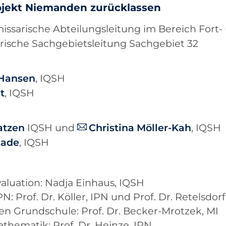
ojekt Niemanden zurücklassen
issarische Abteilungsleitung im Bereich Fort
rische Sachgebietsleitung Sachgebiet 32
 Hansen
, IQSH
t
, IQSH
atzen
IQSH und
Christina Möller-Kah
, IQSH
tade
, IQSH
luation: Nadja Einhaus, IQSH
: Prof. Dr. Köller, IPN und Prof. Dr. Retelsdorf
en Grundschule: Prof. Dr. Becker-Mrotzek, MI
thematik: Prof. Dr. Heinze, IPN