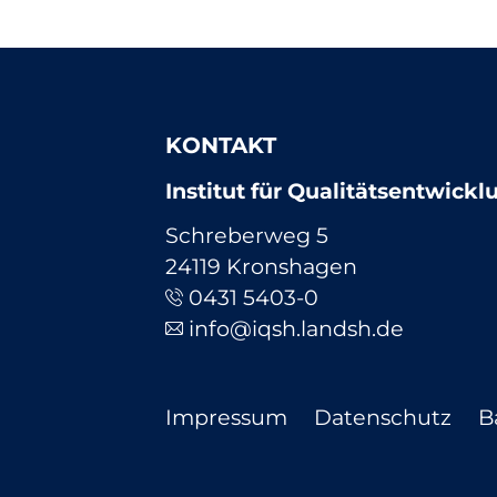
KONTAKT
Institut für Qualitätsentwick
Schreberweg 5
24119 Kronshagen
0431 5403-0
info@iqsh.landsh.de
Navigation
Impressum
Datenschutz
B
überspringen