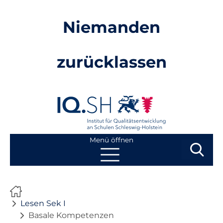
Niemanden
zurücklassen
Menü öffnen
Suchbegri
Suchen
Navigation
Start
überspringen
Lesen Sek I
Mathe GS
Basale Kompetenzen