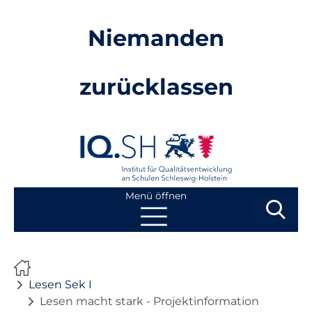
Niemanden
zurücklassen
Menü öffnen
Suchbegri
Suchen
Navigation
Start
überspringen
Lesen Sek I
Mathe GS
Lesen macht stark - Projektinformation