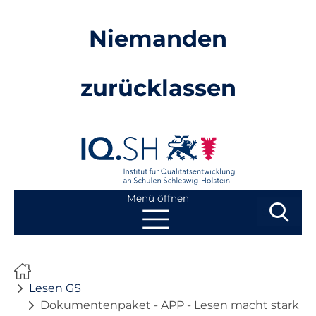
Niemanden
zurücklassen
Menü öffnen
Suchbegri
Suchen
Navigation
Start
überspringen
Lesen GS
Mathe GS
Dokumentenpaket - APP - Lesen macht stark Tr