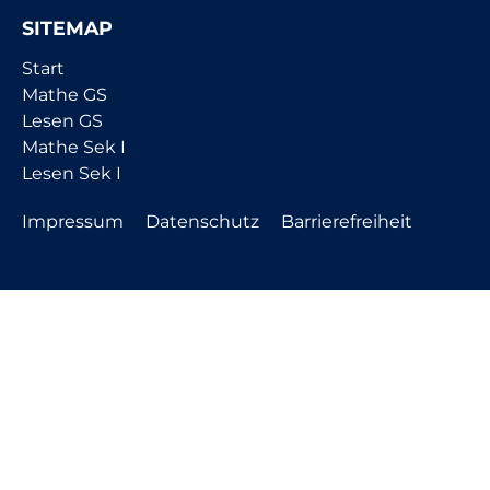
SITEMAP
Navigation
Start
überspringen
Mathe GS
Lesen GS
Mathe Sek I
Lesen Sek I
Navigation
Impressum
Datenschutz
Barrierefreiheit
überspringen