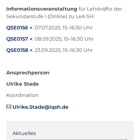
Informationsveranstaltung
für Lehrkräfte der
Sekundarstufe I (Online) zu LeA.SH:
QSE0156
: 07.07.2025, 15–16:30 Uhr
QSE0157
: 08.09.2025, 15–16:30 Uhr
QSE0158
: 23.09.2025, 15–16:30 Uhr
Ansprechperson
Ulrike Stade
Koordination
Ulrike.Stade@iqsh.de
Navigation
überspringen
Aktuelles