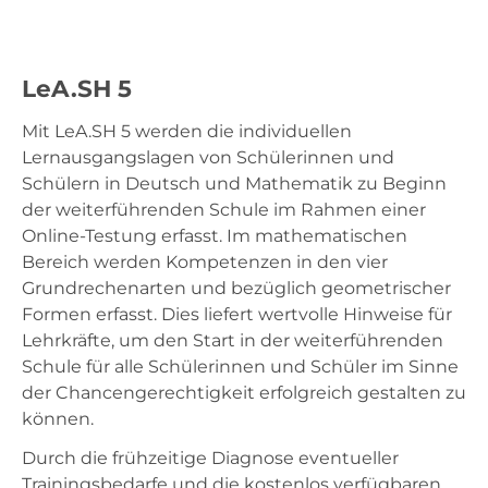
Lesen GS
LeA.SH 5
Mathe Sek I
Mit LeA.SH 5 werden die individuellen
Lernausgangslagen von Schülerinnen und
Schülern in Deutsch und Mathematik zu Beginn
Lesen Sek I
der weiterführenden Schule im Rahmen einer
Online-Testung erfasst. Im mathematischen
Bereich werden Kompetenzen in den vier
Material
Grundrechenarten und bezüglich geometrischer
Formen erfasst. Dies liefert wertvolle Hinweise für
Lehrkräfte, um den Start in der weiterführenden
Schule für alle Schülerinnen und Schüler im Sinne
der Chancengerechtigkeit erfolgreich gestalten zu
können.
Durch die frühzeitige Diagnose eventueller
Trainingsbedarfe und die kostenlos verfügbaren