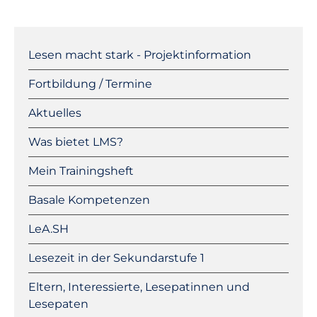
Lesen GS
Navigation
überspringen
Lesen macht stark - Projektinformation
Mathe Sek I
Fortbildung / Termine
Aktuelles
Lesen Sek I
Was bietet LMS?
Material
Mein Trainingsheft
Basale Kompetenzen
LeA.SH
Lesezeit in der Sekundarstufe 1
Eltern, Interessierte, Lesepatinnen und
Lesepaten