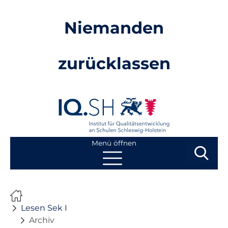
Niemanden
zurücklassen
Menü öffnen
Suchbegri
Suchen
Navigation
Start
überspringen
Lesen Sek I
Mathe GS
Archiv